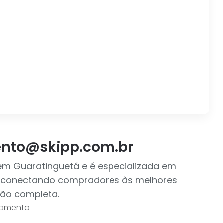
nto@skipp.com.br
a em Guaratinguetá e é especializada em
a, conectando compradores às melhores
ção completa.
amento