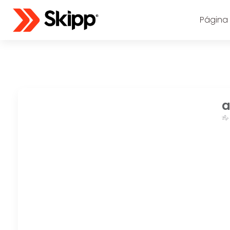
Página I
a